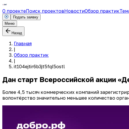
О проекте
Поиск проектов
Новости
Обзор практик
Тем
Подать заявку
Меню
Назад
Главная
|
Обзор практик
|
it104ejtir6b3jt5fql5ostl
Дан старт Всероссийской акции «Д
Более 4,5 тысяч коммерческих компаний зарегистри
волонтёрство значительно меньшее количество орга