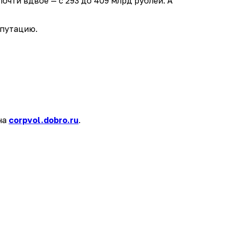
чти вдвое — с 293 до 409 млрд рублей. А
епутацию.
на
corpvol.dobro.ru
.