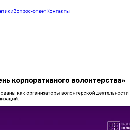
атики
Вопрос-ответ
Контакты
ень корпоративного волонтерства»
рованы как организаторы волонтёрской деятельности
низаций.