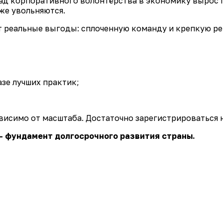
ад корпоративного волонтёрства в экономику вырос по
же увольняются.
ает реальные выгоды: сплоченную команду и крепкую р
азе лучших практик;
висимо от масштаба. Достаточно зарегистрироваться 
 фундамент долгосрочного развития страны.