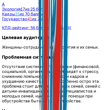
A
Экология
17
из 25 баллов
Кадры
31
из 70 баллов
Государство
41
из 75 баллов
КПД-рейтинг:
56
баллов
(средний)
Целевая аудитория
Женщины-сотрудницы предприятия и их семьи.
Проблемная ситуация
Отсутствие системной поддержки (финансовой,
социальной, организационной) ведёт к стрессу,
снижению лояльности, текучести кадров и
ухудшению качества жизни. Особенно остро эта
проблема стоит для многодетных семей, семей с
детьми-инвалидами, молодых специалистов и
молодых семей, нуждающихся в помощи при
обустройстве быта и трудоустройстве.