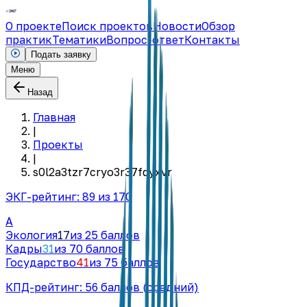
О проекте
Поиск проектов
Новости
Обзор
практик
Тематики
Вопрос-ответ
Контакты
Подать заявку
Меню
Назад
Главная
|
Проекты
|
s0l2a3tzr7cryo3r37fqyxvr
ЭКГ-рейтинг:
89
из 170
A
Экология
17
из 25 баллов
Кадры
31
из 70 баллов
Государство
41
из 75 баллов
КПД-рейтинг:
56
баллов
(средний)