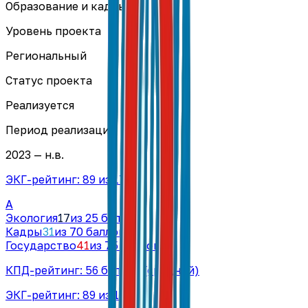
Образование и кадры
Уровень проекта
Региональный
Статус проекта
Реализуется
Период реализации
2023 — н.в.
ЭКГ-рейтинг:
89
из 170
A
Экология
17
из 25 баллов
Кадры
31
из 70 баллов
Государство
41
из 75 баллов
КПД-рейтинг:
56
баллов
(средний)
ЭКГ-рейтинг:
89
из 170