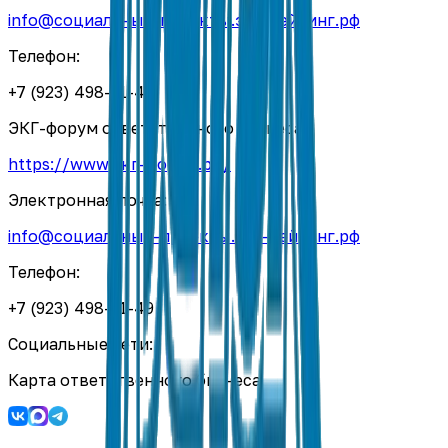
info@социальные-проекты.экг-рейтинг.рф
Телефон:
+7 (923) 498-11-49
ЭКГ-форум ответственного бизнеса:
https://www.экг-форум.рф/
Электронная почта:
info@социальные-проекты.экг-рейтинг.рф
Телефон:
+7 (923) 498-11-49
Социальные сети:
Карта ответственного бизнеса