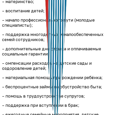
– материнство;
– воспитание детей;
– начало профессионального пути (молодые
специалисты);
– поддержка многодетных и малообеспеченных
семей сотрудников;
– дополнительные дни отдыха и оплачиваемые
социальные гарантии;
– омпенсации расходов на детские сады и
оздоровление детей;
– материальная помощь при рождении ребёнка;
– беспроцентные займы на обустройство быта;
– помощь в трудоустройстве супругов;
– поддержка при вступлении в брак;
– ежегодные семейные мероприятия, детские