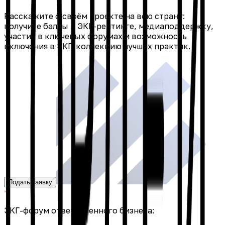
Расскажите о своём проекте на всю страну:
получите баллы в ЭКГ-рейтинге, медиаподдержку,
участие в ключевых форумах и возможность
включения в ЭКГ-коллекцию лучших практик.
Подать заявку
ЭКГ-форум ответственного бизнеса: