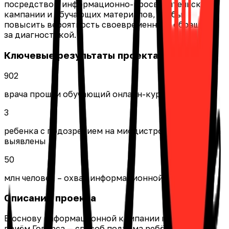
посредством информационно-просветительской
кампании и обучающих материалов, чтобы
повысить вероятность своевременного обращения
за диагностикой.
Ключевые результаты проекта
902
врача прошли обучающий онлайн-курс
3
ребенка с подозрением на миодистрофию Дюшенна
выявлены
50
млн человек – охват информационной кампании
Описание проекта
В основу информационной кампании положен
приём Говерса — способ подъёма ребёнка с пола с