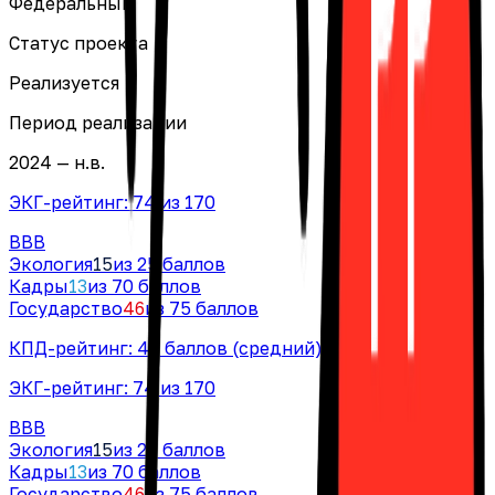
Федеральный
Статус проекта
Реализуется
Период реализации
2024 — н.в.
ЭКГ-рейтинг:
74
из 170
BBB
Экология
15
из 25 баллов
Кадры
13
из 70 баллов
Государство
46
из 75 баллов
КПД-рейтинг:
47
баллов
(средний)
ЭКГ-рейтинг:
74
из 170
BBB
Экология
15
из 25 баллов
Кадры
13
из 70 баллов
Государство
46
из 75 баллов