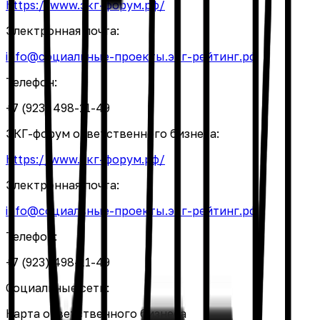
https://www.экг-форум.рф/
Электронная почта:
info@социальные-проекты.экг-рейтинг.рф
Телефон:
+7 (923) 498-11-49
ЭКГ-форум ответственного бизнеса:
https://www.экг-форум.рф/
Электронная почта:
info@социальные-проекты.экг-рейтинг.рф
Телефон:
+7 (923) 498-11-49
Социальные сети:
Карта ответственного бизнеса