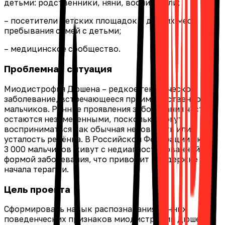
детьми: родственники, няни, воспитатели;
– посетители детских площадок и других мест
пребывания семей с детьми;
– медицинское сообщество.
Проблемная ситуация
Миодистрофия Дюшена – редкое генетическое
заболевание, встречающееся преимущественно у
мальчиков. Ранние проявления заболевания часто
остаются незамеченными, поскольку могут
восприниматься как обычная неловкость или
усталость ребёнка. В Российской Федерации около
3 000 мальчиков живут с недиагностированной
формой заболевания, что приводит к задержке
начала терапии.
Цель проекта
Сформировать навык распознавания ранних
поведенческих признаков миодистрофии Дюшена