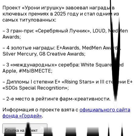
Проект «Урони игрушку» завоевал награды в
ключевых премиях в 2025 году и стал одним из
самых титулованных:
– 3 гран-при: «Серебряный Лучник», LOUD, MedMen
Awards;
– 4 золотые награды: E+Awards, MedMen Awards,
Silver Mercury, G8 Creative Awards;
– 3 «международных» серебра: White Square, Red
Apple, #МЫВМЕСТЕ;
– Дипломы I степени E+ «Rising Stars» и III степени E+
«SDGs Special Recognition»;
– 2-е место в рейтинге фарм-креативности.
Информация о проекте взята с
официального сайта
фонда «Гордей»
.
Ссылка на проект