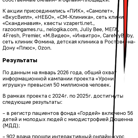
К акции присоединились «ПИК», «Самолет»,
«ВкусВилл», «НЕБО», «СМ-Клиника», сеть клиник
«Скандинавия», квесты vzaperti.net.,
razoomgames.ru., nelogika.com, Jully Bee, МЕГА,
4Fresh, Premier, «М.Видео», «Инвитро», CareMyBaby,
сеть клиник Фомина, детская клиника в Ростове-на-
Дону «Плюс», Ozon.
Результаты
По данным на январь 2026 года, общий охват
информационной кампании проекта «Урони
игрушку» превысил 50 миллионов человек.
В рамках проекта с 2024г. по 2025г. достигнуты
следующие результаты:
– в регистр пациентов фонда «Гордей» включено 56
детей и молодых людей с миодистрофией Дюшенна
(МДД);
– 902 врача прошли интерактивный онлайн-курс