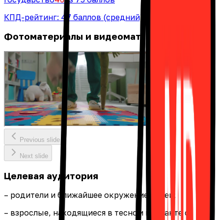
КПД-рейтинг:
47
баллов
(средний)
Фотоматериалы и видеоматериалы
Previous slide
Next slide
Целевая аудитория
– родители и ближайшее окружение детей;
– взрослые, находящиеся в тесном контакте с