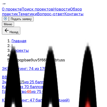
О проекте
Поиск проектов
Новости
Обзор
практик
Тематики
Вопрос-ответ
Контакты
Подать заявку
Меню
Назад
Главная
|
Проекты
|
m8pqpbae9uv5f66byecbtuss
ЭКГ-рейтинг:
74
из 170
BBB
Экология
15
из 25 баллов
Кадры
13
из 70 баллов
Государство
46
из 75 баллов
КПД-рейтинг:
47
баллов
(средний)