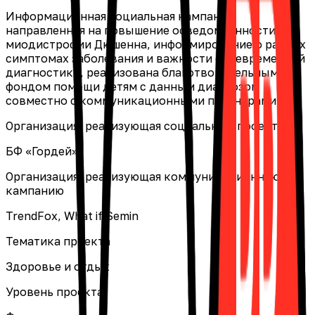
Информационная социальная кампания,
направленная на повышение осведомлённости о
миодистрофии Дюшенна, информирование о ранних
симптомах заболевания и важности своевременной
диагностики, реализована благотворительным
фондом помощи детям с данным диагнозом
совместно с коммуникационными партнёрами.
Организация, реализующая социальный проект
БФ «Гордей»
Организация, реализующая коммуникационную
кампанию
TrendFox, What if Semin
Тематика проекта
Здоровье и отдых
Уровень проекта