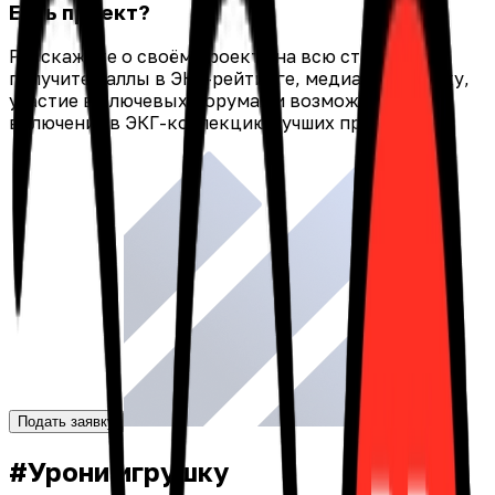
Есть проект?
Расскажите о своём проекте на всю страну:
получите баллы в ЭКГ-рейтинге, медиаподдержку,
участие в ключевых форумах и возможность
включения в ЭКГ-коллекцию лучших практик.
Подать заявку
#Урони игрушку