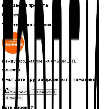
География проекта
Вся Россия
Участие в конкурсах
Международная премия #МЫВМЕСТЕ
финалист
Смотреть другие проекты по тематике
Мне нравится
Поделиться
На главную
Есть проект?