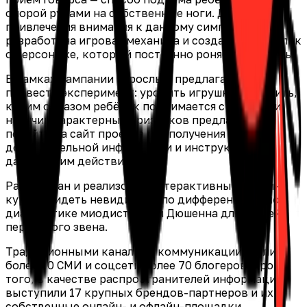
опорой руками на собственные ноги. Для
привлечения внимания к данному симптому
разработана игровая механика и создан видеоролик
о персонаже, который постоянно роняет предметы.
В рамках кампании взрослым предлагается
провести эксперимент: уронить игрушку и оценить,
каким образом ребёнок поднимается с пола. При
наличии характерных признаков предлагается
перейти на сайт проекта для получения
дополнительной информации и инструкций по
дальнейшим действиям.
Разработан и реализован интерактивный онлайн-
курс «Увидеть невидимку» по дифференциальной
диагностике миодистрофии Дюшенна для врачей
первичного звена.
Традиционными каналами коммуникации стали
более 50 СМИ и соцсети более 70 блогеров. Кроме
того, в качестве распространителей информации
выступили 17 крупных брендов-партнеров и их
собственные онлайн- и офлайн-площадки.