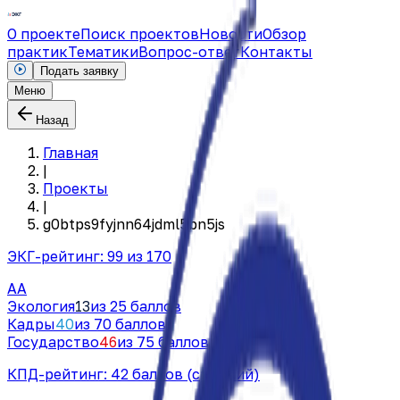
О проекте
Поиск проектов
Новости
Обзор
практик
Тематики
Вопрос-ответ
Контакты
Подать заявку
Меню
Назад
Главная
|
Проекты
|
g0btps9fyjnn64jdml5bn5js
ЭКГ-рейтинг:
99
из 170
AA
Экология
13
из 25 баллов
Кадры
40
из 70 баллов
Государство
46
из 75 баллов
КПД-рейтинг:
42
баллов
(средний)