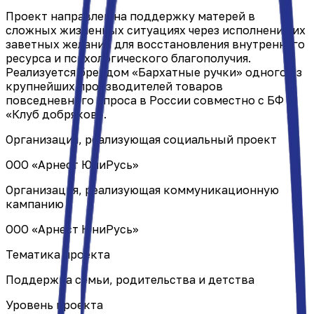
Проект направлен на поддержку матерей в
сложных жизненных ситуациях через исполнение их
заветных желаний для восстановления внутреннего
ресурса и психологического благополучия.
Реализуется брендом «Бархатные ручки» одного из
крупнейших производителей товаров
повседневного спроса в России совместно с БФ
«Клуб добряков».
Организация, реализующая социальный проект
ООО «Арнест ЮниРусь»
Организация, реализующая коммуникационную
кампанию
ООО «Арнест ЮниРусь»
Тематика проекта
Поддержка семьи, родительства и детства
Уровень проекта