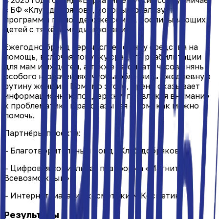
с БФ «Клуб добряков», который реализует
программы по поддержке семей, воспитывающих
детей с тяжёлыми диагнозами.
Ежегодно бренд перечисляет фонду средства на
помощь, включая покупку средств реабилитации
для мам и их детей, а также на оплату часов «нянь
особого назначения», чтобы облегчить ежедневную
рутину женщин. Помимо этого, бренд оказывает
информационную поддержку, привлекая внимание
к проблематике и рассказывая о том, как можно
помочь.
Партнёры проекта:
– Благотворительный фонд «Клуб добряков»;
– Цифровая социальная платформа «Магнит
Всевозможный»;
– Интернет-магазин косметики М.Косметик.
Результаты