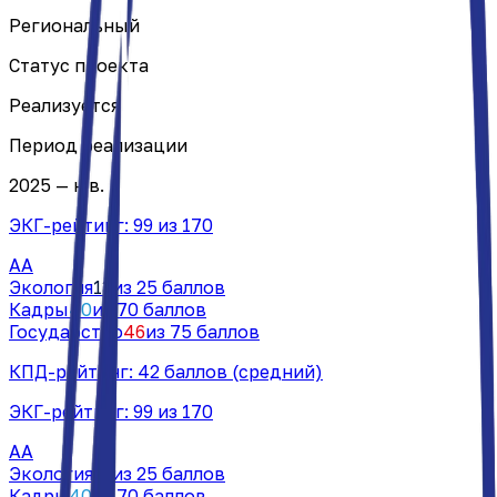
Региональный
Статус проекта
Реализуется
Период реализации
2025 — н.в.
ЭКГ-рейтинг:
99
из 170
AA
Экология
13
из 25 баллов
Кадры
40
из 70 баллов
Государство
46
из 75 баллов
КПД-рейтинг:
42
баллов
(средний)
ЭКГ-рейтинг:
99
из 170
AA
Экология
13
из 25 баллов
Кадры
40
из 70 баллов