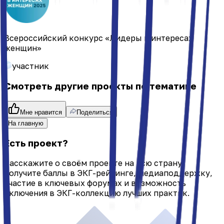
Всероссийский конкурс «Лидеры в интересах
женщин»
участник
Смотреть другие проекты по тематике
Мне нравится
Поделиться
На главную
Есть проект?
Расскажите о своём проекте на всю страну:
получите баллы в ЭКГ-рейтинге, медиаподдержку,
участие в ключевых форумах и возможность
включения в ЭКГ-коллекцию лучших практик.