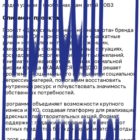
людей узнали о проблемах мам детей с ОВЗ
Описание проекта
Проект «Даже сильной маме нужна забота» бренда
компании ООО «Арнест ЮниРусь» «Бархатные
ручки» направлен на поддержку женщин,
находящихся в сложных жизненных ситуациях,
посредством исполнения их заветных желаний.
Инициатива реализуется в рамках социальной
миссии бренда #КАСАЕТСЯКАЖДОГО и решает
проблему эмоционального истощения и социальной
депрессии матерей, помогая им восстановить
внутренний ресурс и почувствовать значимость
собственных потребностей.
Программа объединяет возможности крупного
бизнеса и НКО, создавая платформу для реализации
адресных благотворительных акций. Формат
поддержки: подарки и исполненные мечты — от
уютных предметов быта до сертификатов на отдых.
С 2025 года бренд «Бархатные ручки» сотрудничает