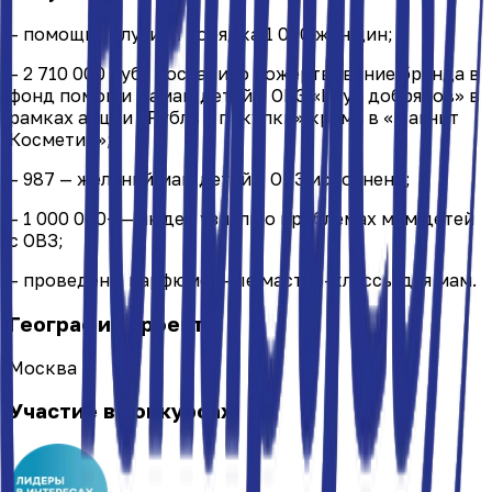
– помощь получили порядка 1 000 женщин;
– 2 710 000 руб., составило пожертвование бренда в
фонд помощи мамам детей с ОВЗ «Клуб добряков» в
рамках акции «Рубль с покупки» крема в «Магнит
Косметик»;
– 987 — желаний мам детей с ОВЗ исполнено;
– 1 000 000+ — людей узнали о проблемах мам детей
с ОВЗ;
– проведены парфюмерные мастер-классы для мам.
География проекта
Москва
Участие в конкурсах