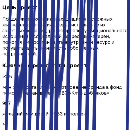
Цель проекта
Поддержать женщин, находящихся в сложных
жизненных ситуациях, через исполнение их
заветных желаний, решая проблему эмоционального
истощения и социальной депрессии матерей,
помогая им восстановить внутренний ресурс и
почувствовать значимость собственных
потребностей.
Ключевые результаты проекта
>2,5
млн руб. составило пожертвование бренда в фонд
помощи мамам детей с ОВЗ «Клуб добряков»
987
желаний мам детей с ОВЗ исполнено
>1