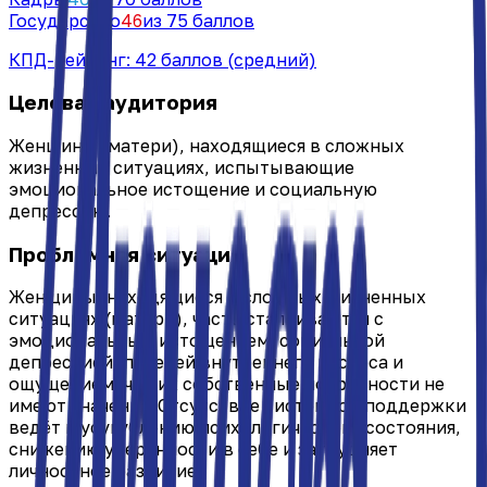
Государство
46
из 75 баллов
КПД-рейтинг:
42
баллов
(средний)
Целевая аудитория
Женщины (матери), находящиеся в сложных
жизненных ситуациях, испытывающие
эмоциональное истощение и социальную
депрессию.
Проблемная ситуация
Женщины, находящиеся в сложных жизненных
ситуациях (матери), часто сталкиваются с
эмоциональным истощением, социальной
депрессией, потерей внутреннего ресурса и
ощущением, что их собственные потребности не
имеют значения. Отсутствие системной поддержки
ведёт к усугублению психологического состояния,
снижению уверенности в себе и затрудняет
личностное развитие.