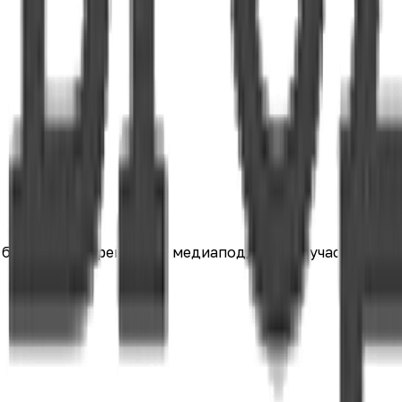
е баллы в ЭКГ-рейтинге, медиаподдержку, участие в к