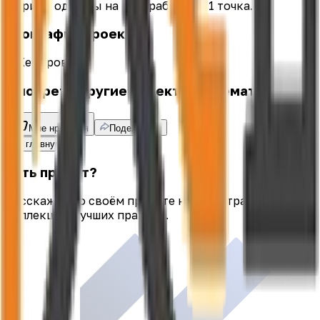
– приём одежды на переработку – 1 точка.
География проекта
г. Кемерово
Смотреть другие проекты по тематике
Мне нравится
Поделиться
На главную
Есть проект?
Расскажите о своём проекте на всю страну: получит
коллекцию лучших практик.