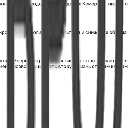
ого сбора отходов в жилых домах Кемерово, низкая 
ирование экологической культуры и снижение объёма
контейнеры для различных типов отходов: пластиков
мена, позволяющий дать вторую жизнь старым книгам 