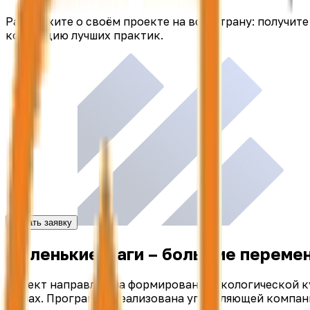
Расскажите о своём проекте на всю страну: получит
коллекцию лучших практик.
Подать заявку
Маленькие шаги – большие переме
Проект направлен на формирование экологической к
домах. Программа реализована управляющей компан