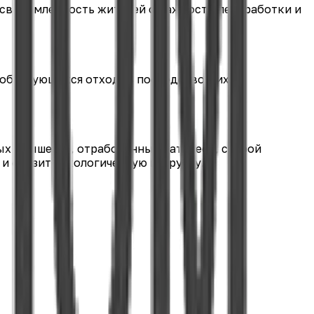
осведомленность жителей о важности переработки и
 образующихся отходов посредством их
ых крышечек, отработанных батареек, старой
и снизить экологическую нагрузку.