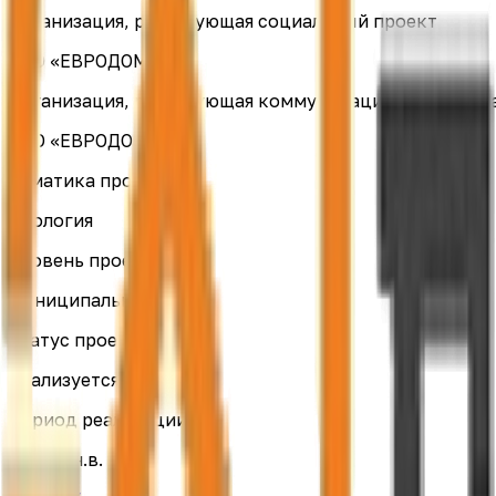
Организация, реализующая социальный проект
ООО «ЕВРОДОМ»
Организация, реализующая коммуникационную камп
ООО «ЕВРОДОМ»
Тематика проекта
Экология
Уровень проекта
Муниципальный
Статус проекта
Реализуется
Период реализации
2023 — н.в.