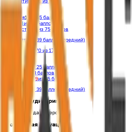
ЭКГ-рейтинг:
70
из 170
BB
Экология
17
из 25 баллов
Кадры
14
из 70 баллов
Государство
39
из 75 баллов
КПД-рейтинг:
39
баллов
(средний)
ЭКГ-рейтинг:
70
из 170
BB
Экология
17
из 25 баллов
Кадры
14
из 70 баллов
Государство
39
из 75 баллов
КПД-рейтинг:
39
баллов
(средний)
Целевая аудитория
Жители города Кемерово
Проблемная ситуация