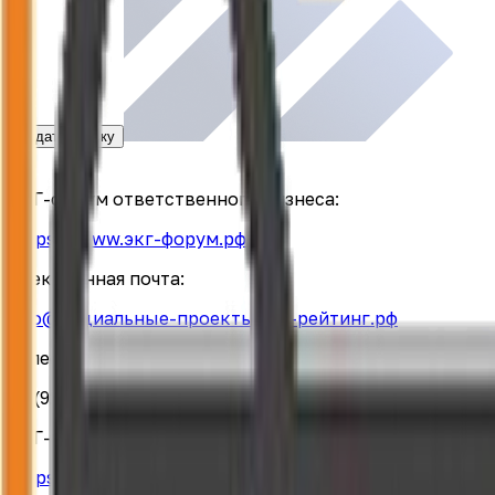
Подать заявку
ЭКГ-форум ответственного бизнеса:
https://www.экг-форум.рф/
Электронная почта:
info@социальные-проекты.экг-рейтинг.рф
Телефон:
+7 (923) 498-11-49
ЭКГ-форум ответственного бизнеса:
https://www.экг-форум.рф/