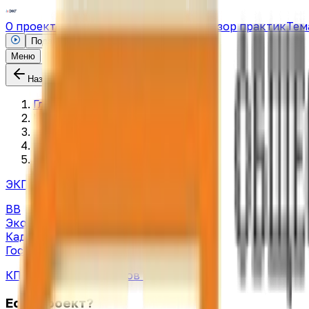
О проекте
Поиск проектов
Новости
Обзор практик
Тем
Подать заявку
Меню
Назад
Главная
|
Проекты
|
fsgr9dnrb836603boma2u7ph
ЭКГ-рейтинг:
70
из 170
BB
Экология
17
из 25 баллов
Кадры
14
из 70 баллов
Государство
39
из 75 баллов
КПД-рейтинг:
39
баллов
(средний)
Есть проект?