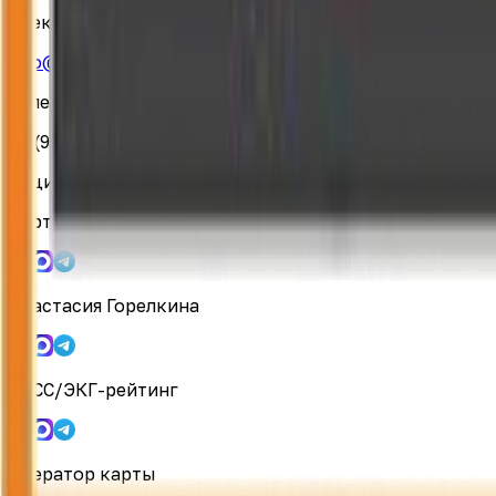
Электронная почта:
info@социальные-проекты.экг-рейтинг.рф
Телефон:
+7 (923) 498-11-49
Социальные сети:
Карта ответственного бизнеса
Анастасия Горелкина
ТАСС/ЭКГ-рейтинг
Оператор карты