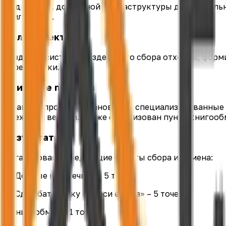
Недостаток доступной инфраструктуры для раздельн
утилизации.
Цель проекта
Создание системы раздельного сбора отходов, форм
переработки.
Описание проекта
В рамках проекта установлены специализированные 
одежды и ветоши. Также организован пункт книгооб
Результаты
Организованы следующие пункты сбора и обмена:
– «Добрые крышечки» – 5 точек;
– «Сдай батарейку – спаси ёжика» – 5 точек;
– книгообмен – 1 точка;