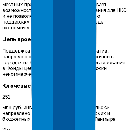
местных проектов уязвимым, ограничивает
возможности долгосрочного планирования для НКО
и не позволяет обеспечивать устойчивую
поддержку местных сообществ в периоды
экономической нестабильности.
Цель проекта
Поддержка социально значимых инициатив,
направленных на повышение качества жизни в
городах на Крайнем Севере, путём инвестирования
в Фонды целевого капитала для поддержки
некоммерческих организаций.
Ключевые результаты проекта
251
млн руб. инвестиций Фонда «Наш Норильск»
направлено на поддержку некоммерческих и
бюджетных организаций Норильска и Таймыра
257