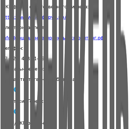
ЭКГ-форум ответственного бизнеса:
https://www.экг-форум.рф/
Электронная почта:
info@социальные-проекты.экг-рейтинг.рф
Телефон:
+7 (923) 498-11-49
Социальные сети:
Карта ответственного бизнеса
Анастасия Горелкина
ТАСС/ЭКГ-рейтинг