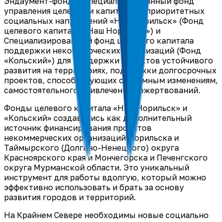
Эндаумент-фонды: Специализированный фонд
управления целевыми капиталами приоритетных
социальных направлений «Наш Норильск» (Фонд
целевого капитала «Наш Норильск») и
Специализированный фонд целевого капитала
поддержки некоммерческих организаций (Фонд
«Кольский») для поддержки проектов устойчивого
развития на территориях, поддержки долгосрочных
проектов, способствующих системным изменениям,
самостоятельного привлечение пожертвований.
Фонды целевого капитала «Наш Норильск» и
«Кольский» создавались как дополнительный
источник финансирования проектов
некоммерческих организаций Норильска и
Таймырского (Долгано-Ненецкого) округа
Красноярского края и Мончегорска и Печенгского
округа Мурманской области. Это уникальный
инструмент для работы вдолгую, который можно
эффективно использовать и брать за основу
развития городов и территорий.
На Крайнем Севере необходимы новые социально