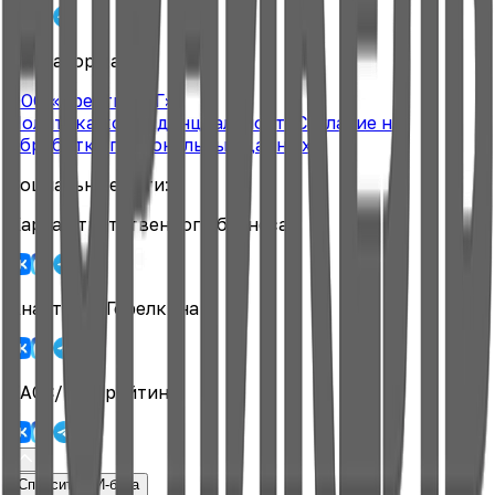
Оператор карты
ООО «Креатив МГ»
Политика конфиденциальности
Согласие на
обработку персональных данных
Социальные сети:
Карта ответственного бизнеса
Анастасия Горелкина
ТАСС/ЭКГ-рейтинг
Спросить ИИ-бота