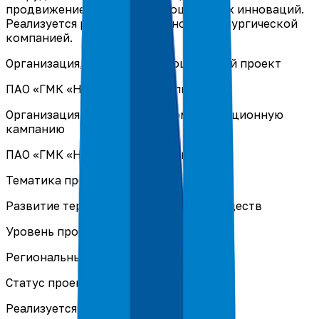
продвижение и внедрение социальных инноваций.
Реализуется российской горно-металлургической
компанией.
Организация, реализующая социальный проект
ПАО «ГМК «Норильский никель»
Организация, реализующая коммуникационную
кампанию
ПАО «ГМК «Норильский никель»
Тематика проекта
Развитие территорий и местных сообществ
Уровень проекта
Региональный
Статус проекта
Реализуется