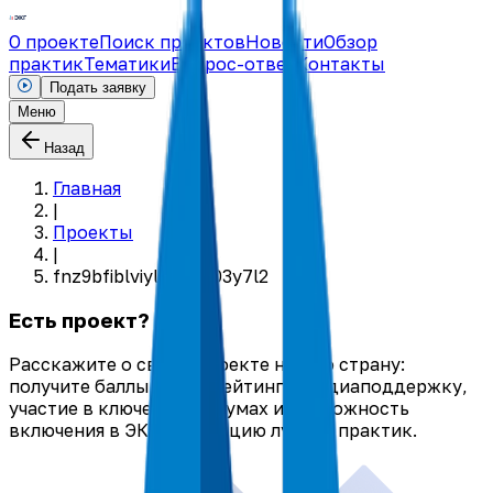
О проекте
Поиск проектов
Новости
Обзор
практик
Тематики
Вопрос-ответ
Контакты
Подать заявку
Меню
Назад
Главная
|
Проекты
|
fnz9bfiblviyl9785z03y7l2
Есть проект?
Расскажите о своём проекте на всю страну:
получите баллы в ЭКГ-рейтинге, медиаподдержку,
участие в ключевых форумах и возможность
включения в ЭКГ-коллекцию лучших практик.