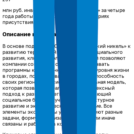
млн руб. инвестиций Фонда «Кольский» за четыре
года работы в секторе НКО на территориях
присутствия
Описание проекта
В основе подхода ПАО «ГМК «Норильский никель» к
развитию территорий – экосистема социального
развития, ключевые элементы которой позволяют
компании совместно с жителями создавать
программы качественного улучшения уровня жизни
в городах, поддерживая конкурентоспособность
своих регионов. Экосистема – уникальная модель,
которая позволяет реализовать комплексный
подход к развитию регионов, учитывающий
социальное благополучие, инфраструктурное
развитие и экономическое процветание. Все
элементы экосистемы уникальны, имеют разные
задачи, форму, организацию, но так или иначе
связаны и работают в комплексе.