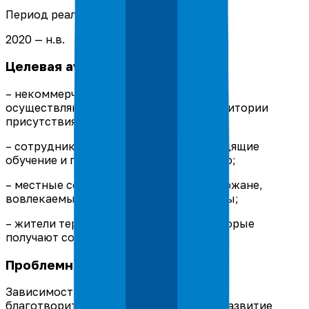
Период реализации
2020 — н.в.
Целевая аудитория
– некоммерческие организации (НКО),
осуществляющие деятельность на территории
присутствия компании «Норникель»;
– сотрудники и волонтёры НКО, проходящие
обучение и повышающие квалификацию;
– местные сообщества и активные горожане,
вовлекаемые в социальные инициативы;
– жители территорий присутствия, которые
получают социальные услуги.
Проблемная ситуация
Зависимость от ежегодных объёмов
благотворительных программ делает развитие