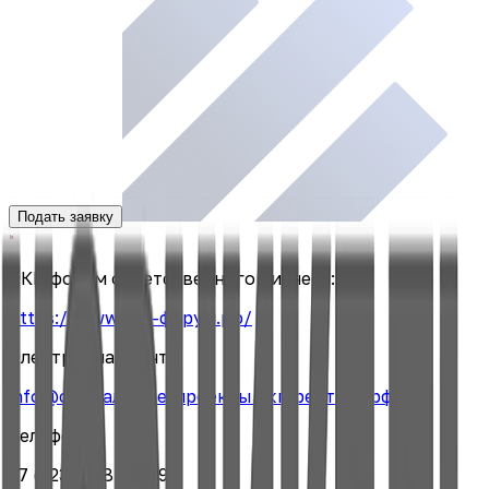
Подать заявку
ЭКГ-форум ответственного бизнеса:
https://www.экг-форум.рф/
Электронная почта:
info@социальные-проекты.экг-рейтинг.рф
Телефон:
+7 (923) 498-11-49