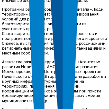
Ключевые элементы экосистемы и их роли:
Программа развития социального капитала «Люди
территории» реализуется в целях формирования
условий для развития стратегической
благотворительности, экспертной сети из
участников проектов, реализации
благотворительных и волонтёрских проектов и
программ, поддержки и развития малого и среднего
бизнеса, выстраивания партнерства с российскими,
региональными некоммерческими организациями и
местным сообществом.
Агентства развития территории: АНО «Агентство
развития Норильска», АНО «Агентство развития
Мончегорска», АНО «Центр социальных проектов
Печенгского округа «Вторая школа» для разработки
крупных инфраструктурных проектов на
территориях, привлечения инвестиций,
координации участников экосистемы при поиске
финансирования, обучения региональных команд
муниципалитетов и др.