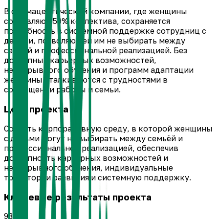
В фармацевтической компании, где женщины
составляют 59% коллектива, сохраняется
потребность в системной поддержке сотрудниц с
детьми, позволяющей им не выбирать между
семьёй и профессиональной реализацией. Без
доступных карьерных возможностей,
непрерывного обучения и программ адаптации
женщины сталкиваются с трудностями в
совмещении работы и семьи.
Цель проекта
Создать корпоративную среду, в которой женщины
с детьми могут не выбирать между семьёй и
профессиональной реализацией, обеспечив
доступность карьерных возможностей и
непрерывного обучения, индивидуальные
траектории развития и системную поддержку.
Ключевые результаты проекта
937