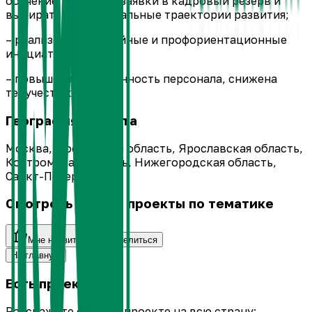
обучение, подавать заявки в кадровый резерв и
выбирать индивидуальные траектории развития;
– реализованы семейные и профориентационные
инициативы;
– повышена вовлечённость персонала, снижена
текучесть кадров.
География проекта
Москва, Московская область, Ярославская область,
Костромская область, Нижегородская область,
Санкт-Петербург
Смотреть другие проекты по тематике
Мне нравится
Поделиться
На главную
Есть проект?
Расскажите о своём проекте на всю страну: