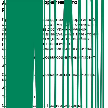
детьми и корпоративного
развития
Проект направлен на создание корпоративной
среды, где женщины с детьми могут совмещать
семью и карьеру через доступное обучение,
кадровый резерв и индивидуальные траектории
развития. Реализуется одним из крупнейших
российских высокотехнологичных
фармацевтических холдингов полного цикла.
Организация, реализующая социальный проект
АО «Р-ФАРМ»
Организация, реализующая коммуникационную
кампанию
АО «Р-ФАРМ»
Тематика проекта
Образование и кадры, Поддержка семьи,