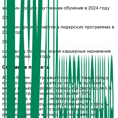
женщин прошли внутреннее обучение в 2024 году
205
женщин приняли участие в лидерских программах в
2024 году
26
сотрудниц получили новые карьерные назначения
за последние три года
Описание проекта
АО «Р-Фарм» выстраивает корпоративную среду, в
которой женщины с детьми могут не выбирать
между семьёй и профессиональной реализацией. В
компании, где женщины составляют 59%
коллектива, создана система поддержки,
позволяющая сотрудницам развиваться, строить
карьеру и сохранять устойчивый баланс между
работой и личной жизнью. Особое внимание