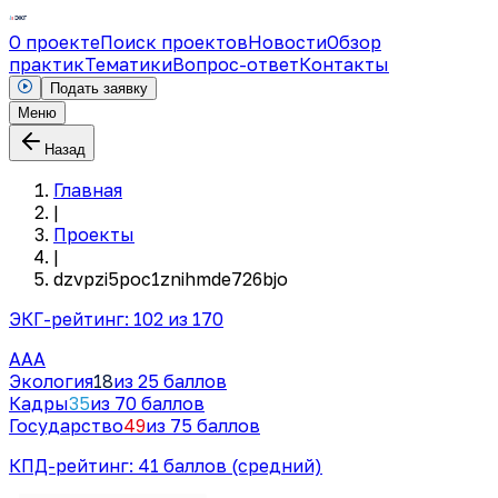
О проекте
Поиск проектов
Новости
Обзор
практик
Тематики
Вопрос-ответ
Контакты
Подать заявку
Меню
Назад
Главная
|
Проекты
|
dzvpzi5poc1znihmde726bjo
ЭКГ-рейтинг:
102
из 170
AAA
Экология
18
из 25 баллов
Кадры
35
из 70 баллов
Государство
49
из 75 баллов
КПД-рейтинг:
41
баллов
(средний)