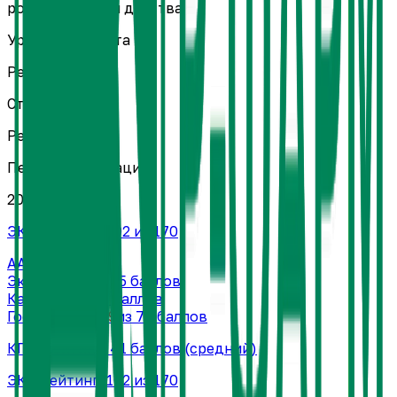
родительства и детства
Уровень проекта
Региональный
Статус проекта
Реализуется
Период реализации
2023 — н.в.
ЭКГ-рейтинг:
102
из 170
AAA
Экология
18
из 25 баллов
Кадры
35
из 70 баллов
Государство
49
из 75 баллов
КПД-рейтинг:
41
баллов
(средний)
ЭКГ-рейтинг:
102
из 170