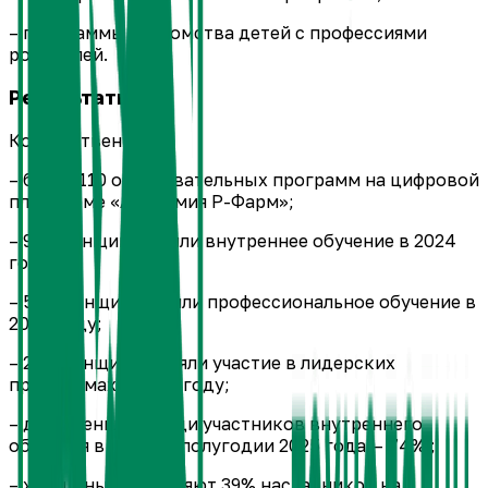
– программы знакомства детей с профессиями
родителей.
Результаты
Количественные:
– более 110 образовательных программ на цифровой
платформе «Академия Р-Фарм»;
– 937 женщин прошли внутреннее обучение в 2024
году;
– 555 женщин прошли профессиональное обучение в
2024 году;
– 205 женщин приняли участие в лидерских
программах в 2024 году;
– доля женщин среди участников внутреннего
обучения в первом полугодии 2025 года — 74% ;
– женщины составляют 39% наставников на