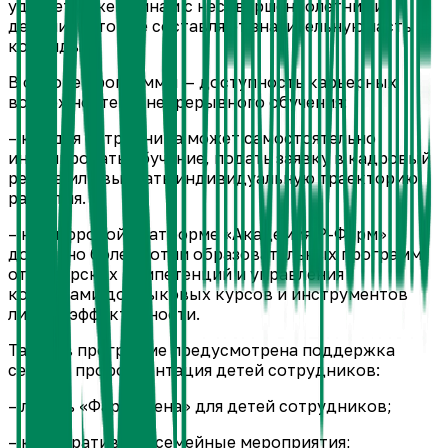
уделяется женщинам с несовершеннолетними
детьми, которые составляют значительную часть
команды.
В основе программы — доступность карьерных
возможностей и непрерывного обучения:
– каждая сотрудница может самостоятельно
инициировать обучение, подать заявку в кадровый
резерв или выбрать индивидуальную траекторию
развития.
– на цифровой платформе «Академия Р-Фарм»
доступно более сотни образовательных программ:
от лидерских компетенций и управления
командами до языковых курсов и инструментов
личной эффективности.
Также в программе предусмотрена поддержка
семей и профориентация детей сотрудников:
– лагерь «ФармСмена» для детей сотрудников;
– корпоративные семейные мероприятия;