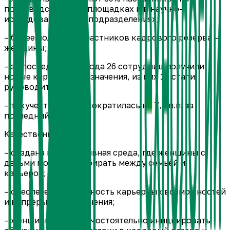
производственных площадках и в научно-
исследовательских подразделениях;
– более половины участников кадрового резерва —
женщины;
– за последние три года 26 сотрудниц получили
новые карьерные назначения, из них 15 стали
руководителями;
– текучесть кадров сократилась на 7,3 п.п. за
последний год.
Качественные:
– создана корпоративная среда, где женщины с
детьми могут не выбирать между семьёй и
карьерой;
– обеспечена доступность карьерных возможностей
и непрерывного обучения;
– женщины могут самостоятельно инициировать