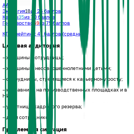
AAA
Экология
18
из 25 баллов
Кадры
35
из 70 баллов
Государство
49
из 75 баллов
КПД-рейтинг:
41
баллов
(средний)
Целевая аудитория
– женщины-сотрудницы;
– женщины с несовершеннолетними детьми;
– сотрудницы, стремящиеся к карьерному росту;
– наставники на производственных площадках и в
НИР;
– участницы кадрового резерва;
– дети сотрудников.
Проблемная ситуация