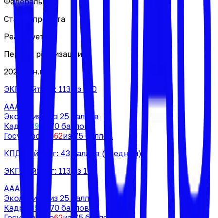
Федеральный
Статус проекта
Реализуется
Период реализации
2024 — н.в.
ЭКГ-рейтинг:
113
из 170
AAA
Экология
12
из 25 баллов
Кадры
39
из 70 баллов
Государство
62
из 75 баллов
КПД-рейтинг:
43
баллов
(средний)
ЭКГ-рейтинг:
113
из 170
AAA
Экология
12
из 25 баллов
Кадры
39
из 70 баллов
Государство
62
из 75 баллов