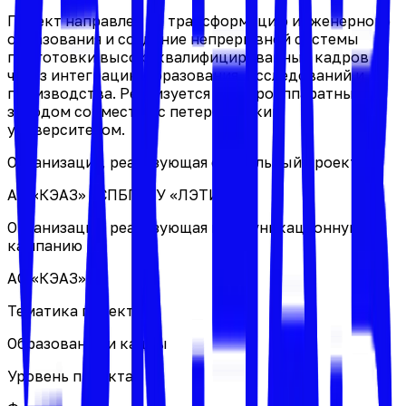
Проект направлен на трансформацию инженерного
образования и создание непрерывной системы
подготовки высококвалифицированных кадров
через интеграцию образования, исследований и
производства. Реализуется электроаппаратным
заводом совместно с петербургским
университетом.
Организация, реализующая социальный проект
АО «КЭАЗ» | СПБГЭТУ «ЛЭТИ»
Организация, реализующая коммуникационную
кампанию
АО «КЭАЗ»
Тематика проекта
Образование и кадры
Уровень проекта