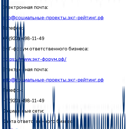
Электронная почта:
info@социальные-проекты.экг-рейтинг.рф
Телефон:
+7 (923) 498-11-49
ЭКГ-форум ответственного бизнеса:
https://www.экг-форум.рф/
Электронная почта:
info@социальные-проекты.экг-рейтинг.рф
Телефон:
+7 (923) 498-11-49
Социальные сети:
Карта ответственного бизнеса