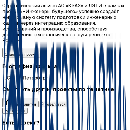
Стратегический альянс АО «КЭАЗ» и ЛЭТИ в рамках
проекта «Инженеры будущего» успешно создаёт
непрерывную систему подготовки инженерных
кадров через интеграцию образования,
исследований и производства, способствуя
достижению технологического суверенитета
России.
Ссылка на проект
География проекта
г. Санкт-Петербург
Смотреть другие проекты по тематике
Мне нравится
Поделиться
На главную
Есть проект?