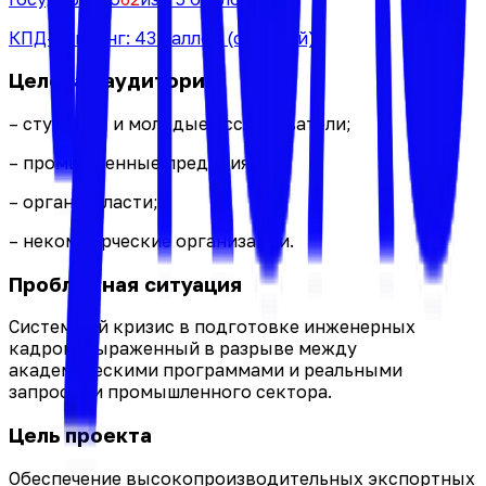
КПД-рейтинг:
43
баллов
(средний)
Целевая аудитория
– студенты и молодые исследователи;
– промышленные предприятия;
– органы власти;
– некоммерческие организации.
Проблемная ситуация
Системный кризис в подготовке инженерных
кадров, выраженный в разрыве между
академическими программами и реальными
запросами промышленного сектора.
Цель проекта
Обеспечение высокопроизводительных экспортных