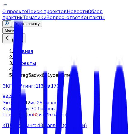
О проекте
Поиск проектов
Новости
Обзор
практик
Тематики
Вопрос-ответ
Контакты
Подать заявку
Меню
Назад
Главная
|
Проекты
|
di3rag5advx651yoav5mefc6
ЭКГ-рейтинг:
113
из 170
AAA
Экология
12
из 25 баллов
Кадры
39
из 70 баллов
Государство
62
из 75 баллов
КПД-рейтинг:
43
баллов
(средний)