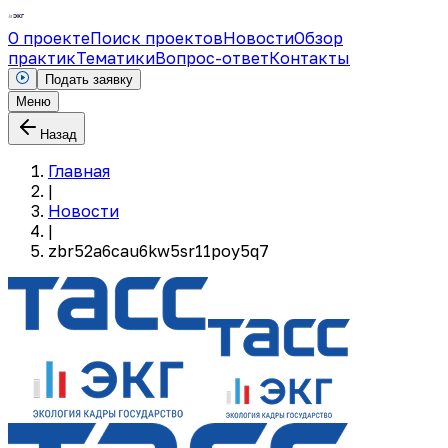
О проекте
Поиск проектов
Новости
Обзор
практик
Тематики
Вопрос-ответ
Контакты
Подать заявку
Меню
Назад
Главная
|
Новости
|
zbr52a6cau6kw5sr11poy5q7