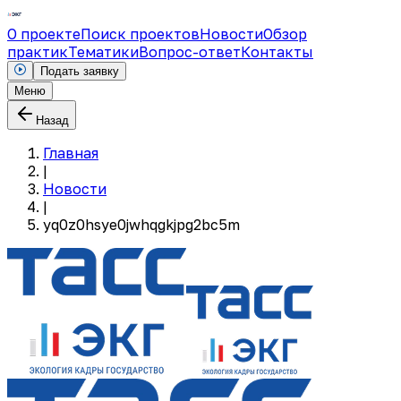
О проекте
Поиск проектов
Новости
Обзор
практик
Тематики
Вопрос-ответ
Контакты
Подать заявку
Меню
Назад
Главная
|
Новости
|
yq0z0hsye0jwhqgkjpg2bc5m