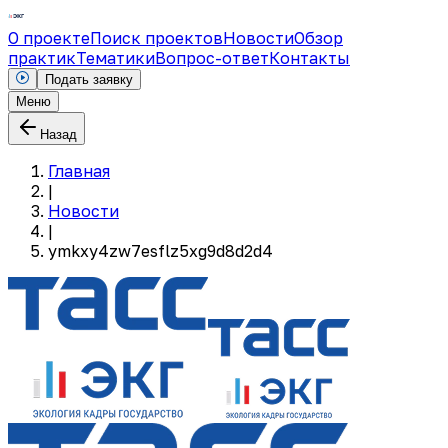
О проекте
Поиск проектов
Новости
Обзор
практик
Тематики
Вопрос-ответ
Контакты
Подать заявку
Меню
Назад
Главная
|
Новости
|
ymkxy4zw7esflz5xg9d8d2d4