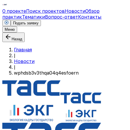
О проекте
Поиск проектов
Новости
Обзор
практик
Тематики
Вопрос-ответ
Контакты
Подать заявку
Меню
Назад
Главная
|
Новости
|
wphdsb3v3thqa04q4esfoern