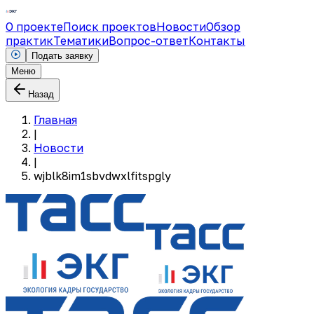
О проекте
Поиск проектов
Новости
Обзор
практик
Тематики
Вопрос-ответ
Контакты
Подать заявку
Меню
Назад
Главная
|
Новости
|
wjblk8im1sbvdwxlfitspgly