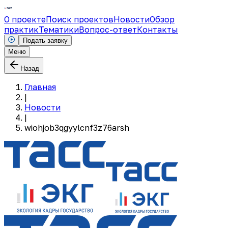
О проекте
Поиск проектов
Новости
Обзор
практик
Тематики
Вопрос-ответ
Контакты
Подать заявку
Меню
Назад
Главная
|
Новости
|
wiohjob3qgyylcnf3z76arsh