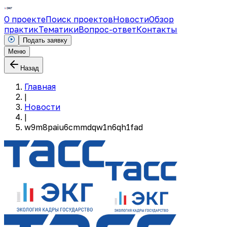
О проекте
Поиск проектов
Новости
Обзор
практик
Тематики
Вопрос-ответ
Контакты
Подать заявку
Меню
Назад
Главная
|
Новости
|
w9m8paiu6cmmdqw1n6qh1fad