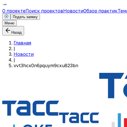
О проекте
Поиск проектов
Новости
Обзор практик
Тем
Подать заявку
Меню
Назад
Главная
|
Новости
|
vvt3hcx0n6pquym9cxu823bn