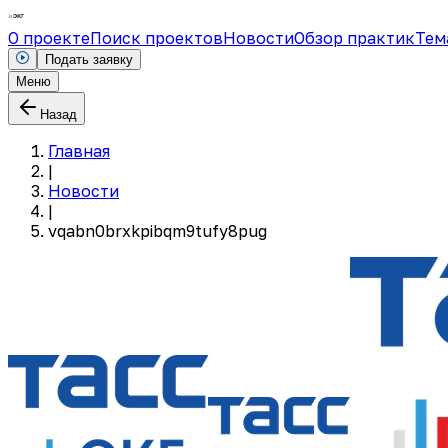
О проекте
Поиск проектов
Новости
Обзор практик
Тем
Подать заявку
Меню
Назад
Главная
|
Новости
|
vqabn0brxkpibqm9tufy8pug