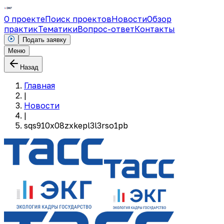
О проекте
Поиск проектов
Новости
Обзор
практик
Тематики
Вопрос-ответ
Контакты
Подать заявку
Меню
Назад
Главная
|
Новости
|
sqs910x08zxkepl3l3rso1pb