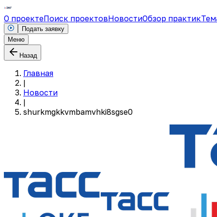
О проекте
Поиск проектов
Новости
Обзор практик
Тем
Подать заявку
Меню
Назад
Главная
|
Новости
|
shurkmgkkvmbamvhki8sgse0