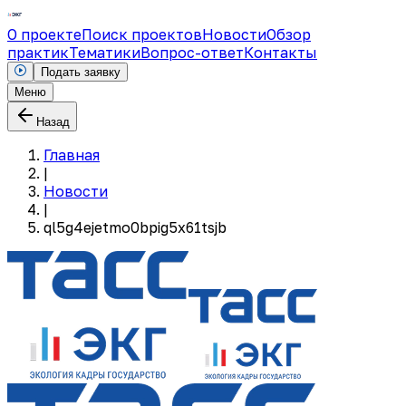
О проекте
Поиск проектов
Новости
Обзор
практик
Тематики
Вопрос-ответ
Контакты
Подать заявку
Меню
Назад
Главная
|
Новости
|
ql5g4ejetmo0bpig5x61tsjb