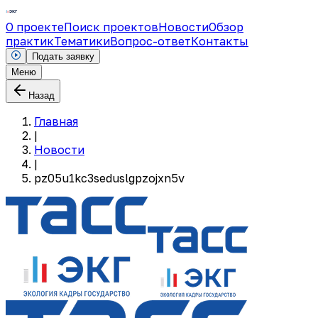
О проекте
Поиск проектов
Новости
Обзор
практик
Тематики
Вопрос-ответ
Контакты
Подать заявку
Меню
Назад
Главная
|
Новости
|
pz05u1kc3seduslgpzojxn5v