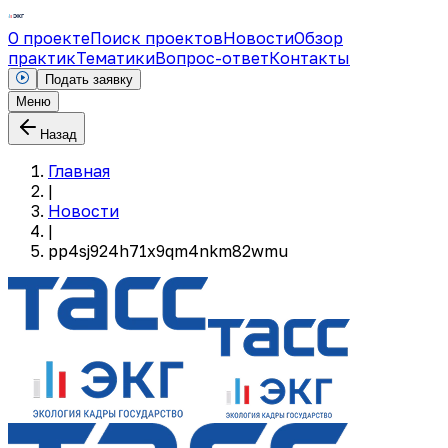
О проекте
Поиск проектов
Новости
Обзор
практик
Тематики
Вопрос-ответ
Контакты
Подать заявку
Меню
Назад
Главная
|
Новости
|
pp4sj924h71x9qm4nkm82wmu