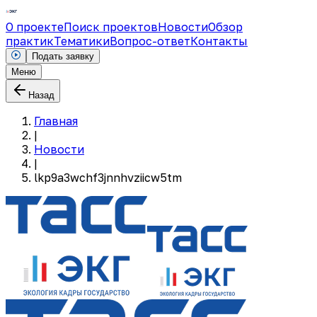
О проекте
Поиск проектов
Новости
Обзор
практик
Тематики
Вопрос-ответ
Контакты
Подать заявку
Меню
Назад
Главная
|
Новости
|
lkp9a3wchf3jnnhvziicw5tm