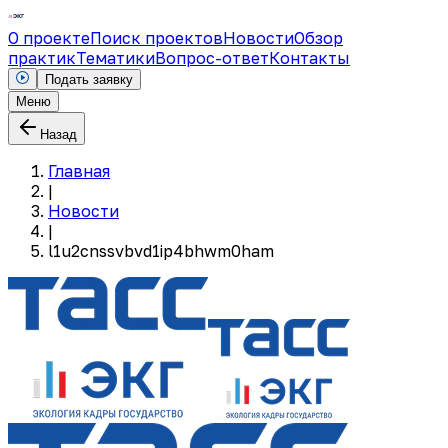
О проекте
Поиск проектов
Новости
Обзор
практик
Тематики
Вопрос-ответ
Контакты
Подать заявку
Меню
Назад
Главная
|
Новости
|
l1u2cnssvbvd1ip4bhwm0ham