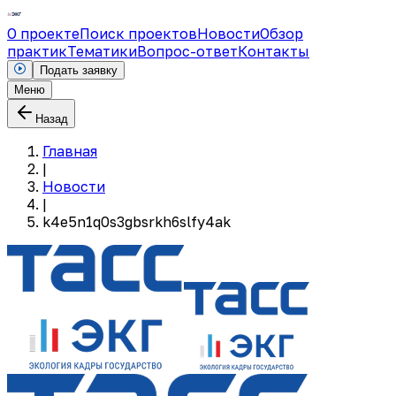
О проекте
Поиск проектов
Новости
Обзор
практик
Тематики
Вопрос-ответ
Контакты
Подать заявку
Меню
Назад
Главная
|
Новости
|
k4e5n1q0s3gbsrkh6slfy4ak