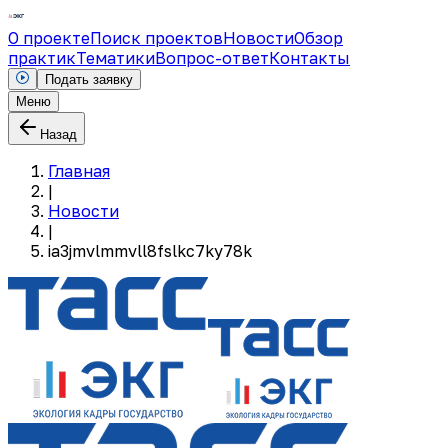
О проекте
Поиск проектов
Новости
Обзор
практик
Тематики
Вопрос-ответ
Контакты
Подать заявку
Меню
Назад
Главная
|
Новости
|
ia3jmvlmmvll8fslkc7ky78k