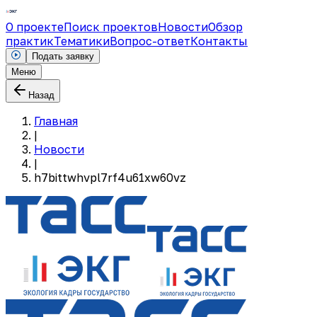
О проекте
Поиск проектов
Новости
Обзор
практик
Тематики
Вопрос-ответ
Контакты
Подать заявку
Меню
Назад
Главная
|
Новости
|
h7bittwhvpl7rf4u61xw60vz