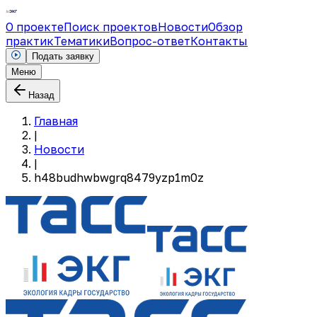
О проекте
Поиск проектов
Новости
Обзор
практик
Тематики
Вопрос-ответ
Контакты
Подать заявку
Меню
Назад
Главная
|
Новости
|
h48budhwbwgrq8479yzp1m0z