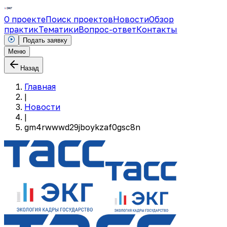
О проекте
Поиск проектов
Новости
Обзор
практик
Тематики
Вопрос-ответ
Контакты
Подать заявку
Меню
Назад
Главная
|
Новости
|
gm4rwwwd29jboykzaf0gsc8n