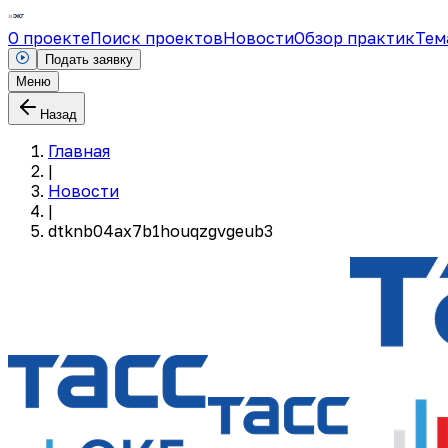
О проекте
Поиск проектов
Новости
Обзор практик
Тем
Подать заявку
Меню
Назад
Главная
|
Новости
|
dtknb04ax7b1houqzgvgeub3