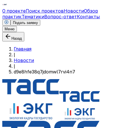
О проекте
Поиск проектов
Новости
Обзор
практик
Тематики
Вопрос-ответ
Контакты
Подать заявку
Меню
Назад
Главная
|
Новости
|
d9e8hfe38q7jdomwl7rvi4n7