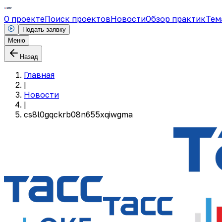
О проекте
Поиск проектов
Новости
Обзор практик
Тем
Подать заявку
Меню
Назад
Главная
|
Новости
|
cs8l0gqckrb08n655xqiwgma