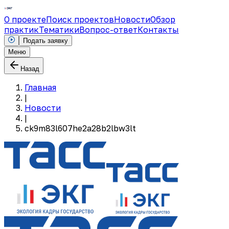
О проекте
Поиск проектов
Новости
Обзор
практик
Тематики
Вопрос-ответ
Контакты
Подать заявку
Меню
Назад
Главная
|
Новости
|
ck9m83l607he2a28b2lbw3lt