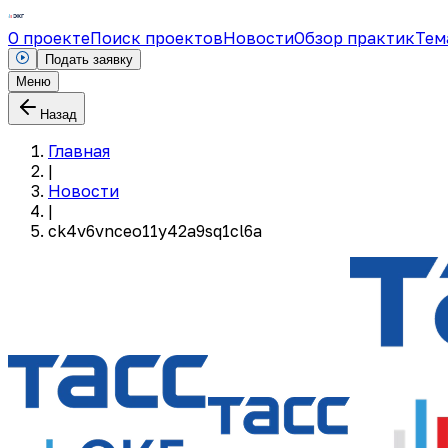
О проекте
Поиск проектов
Новости
Обзор практик
Тем
Подать заявку
Меню
Назад
Главная
|
Новости
|
ck4v6vnceo11y42a9sq1cl6a