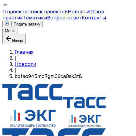
О проекте
Поиск проектов
Новости
Обзор
практик
Тематики
Вопрос-ответ
Контакты
Подать заявку
Меню
Назад
Главная
|
Новости
|
bqfao945mo7gzl06ca0sk3t8