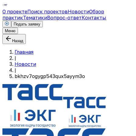
О проекте
Поиск проектов
Новости
Обзор
практик
Тематики
Вопрос-ответ
Контакты
Подать заявку
Меню
Назад
Главная
|
Новости
|
bkhzv7ogygp543qux5ayym3o