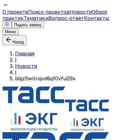
О проекте
Поиск проектов
Новости
Обзор
практик
Тематики
Вопрос-ответ
Контакты
Подать заявку
Меню
Назад
Главная
|
Новости
|
bbjz5wllrojvd6qf0vfui29x