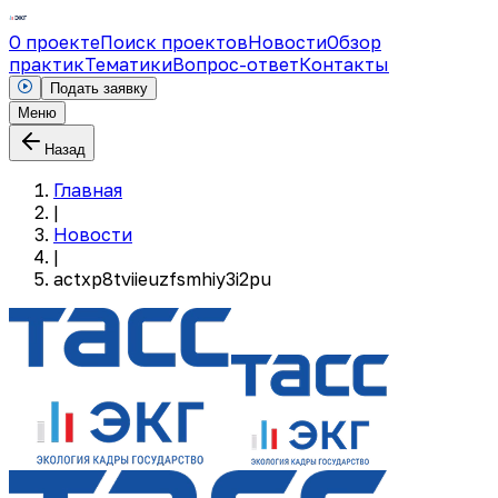
О проекте
Поиск проектов
Новости
Обзор
практик
Тематики
Вопрос-ответ
Контакты
Подать заявку
Меню
Назад
Главная
|
Новости
|
actxp8tviieuzfsmhiy3i2pu